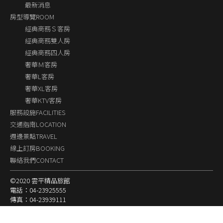
最新消息
房型導覽ROOM
經典商務Ｓ客房
經典商務雙人房
經典商務四人房
奢華Ｍ客房
奢華L客房
奢華XL客房
奢華KTV客房
服務設施FACILITIES
交通指南LOCATION
週邊景點TRAVEL
線上訂房BOOKING
聯絡我們CONTACT
©2020 雲平精品旅館
電話：04-23925555
傳真：04-23939111
E-mail：ease12201220@gmail.com
台中市新興路106號